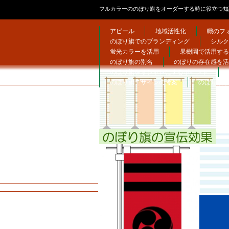
フルカラーののぼり旗をオーダーする時に役立つ知
アピール
地域活性化
幟のフ
のぼり旗でのブランディング
シルク
蛍光カラーを活用
果樹園で活用する
のぼり旗の別名
のぼりの存在感を活
のぼり旗をオシャレにするポイント
のぼり旗デザインの考案
のぼり旗ネ