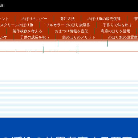
識
ォント
のぼりのコピー
発注方法
のぼり旗の販売促進
用
スクリーンのぼり旗
フルカラーでのぼり旗製作
手作りで味を出す
製作枚数を考える
おまつり情報を宣伝
寄席のぼりを活用
かす
子供の成長を祝う
袋のぼりのメリット
のぼり旗の設置数
町屋や古民家でのぼりを立てる
印刷技術の違いを比較
のぼり旗を最
ットの製作のこだわり
サイトマップ