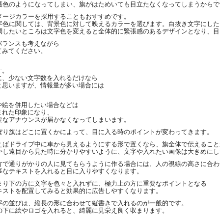
護色のようになってしまい、旗がはためいても目立たなくなってしまうからで
メージカラーを採用することもおすすめです。
字色に関しては、背景色に対して映えるカラーを選びます。白抜き文字にした
調したいところは文字色を変えると全体的に緊張感のあるデザインとなり、目
バランスも考えながら
てみてください。
す。
に、少ない文字数を入れるだけなら
と思いますが、情報量が多い場合には
や絵を併用したい場合などは
まれた印象になり、
要なアナウンスが届かなくなってしまいます。
ぼり旗はどこに置くかによって、目に入る時のポイントが変わってきます。
えばドライブ中に車から見えるようにする形で置くなら、旗全体で伝えること
かし遠目から見た時に分かりやすいように、文字や入れたい画像は大きめにし
方で通りがかりの人に見てもらうように作る場合には、人の視線の高さに合わ
事なテキストを入れると目に入りやすくなります。
まり下の方に文字を色々と入れずに、極力上の方に重要なポイントとなる
キストを配置してみると効果的に広告しやすくなります。
字の並びは、縦長の形に合わせて縦書きで入れるのが一般的です。
の下に絵やロゴを入れると、綺麗に見栄え良く収まります。