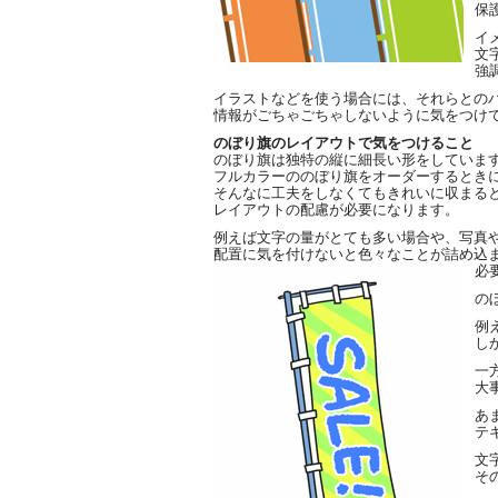
保
イ
文
強
イラストなどを使う場合には、それらとの
情報がごちゃごちゃしないように気をつけ
のぼり旗のレイアウトで気をつけること
のぼり旗は独特の縦に細長い形をしていま
フルカラーののぼり旗をオーダーするとき
そんなに工夫をしなくてもきれいに収まる
レイアウトの配慮が必要になります。
例えば文字の量がとても多い場合や、写真
配置に気を付けないと色々なことが詰め込
必
の
例
し
一
大
あ
テ
文
そ